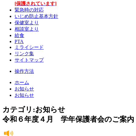
[保護されています]
緊急時の対応
いじめ防止基本方針
保健室より
相談室より
給食
PTA
ミライシード
リンク集
サイトマップ
操作方法
ホーム
お知らせ
お知らせ
カテゴリ:お知らせ
令和６年度４月 学年保護者会のご案内